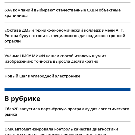
60% компаний выбирают отечественные СХД и объектные
хранилища
«Октава ДМ» и Технико-экономический колледж имени А. Г.
Рогова будут готовить специалистов для радиоэлектронной
отрасли
Учëные НИЯУ МИФИ нашли способ извлечь шум из
изображений: точность выросла десятикратно
Новый шаг к углеродной электронике
В рубрике
Сбер2B запустила партнёрскую программу для логистического
рынка
ОМК автоматизировала контроль качества диагностики
колесных пар грузовых железнодорожных вагонов