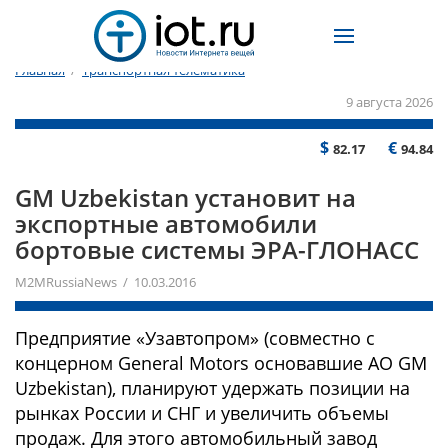
Главная
/
Транспортная телематика
9 августа 2026
$
€
82.17
94.84
​GM Uzbekistan установит на
экспортные автомобили
бортовые системы ЭРА-ГЛОНАСС
M2MRussiaNews / 10.03.2016
Предприятие «Узавтопром» (совместно с
концерном General Motors основавшие АО GM
Uzbekistan), планируют удержать позиции на
рынках России и СНГ и увеличить объемы
продаж. Для этого автомобильный завод