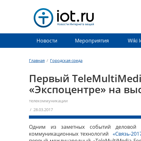
Новости
Мероприятия
Wiki 
Главная
/
Городская среда
Первый TeleMultiMedi
«Экспоцентре» на выс
телекоммуникации
/ 28.03.2017
Одним из заметных событий деловой 
коммуникационных технологий
«Связь-201
первый международный «TeleMultiMedia Fo