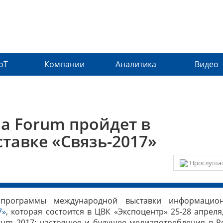
IoT
Компании
Аналитика
Видео
a Forum пройдет в
тавке «Связь-2017»
Прослушат
программы международной выставки информацио
7»
, которая состоится в ЦВК «Экспоцентр» 25-28 апреля,
rum 2017: настоящее и будущее медиапотребления в Р