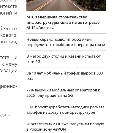
нтексте
логий и
МТС завершила строительство
инфраструктуры связи на автотрассе
М-12 «Восток»
бежных
ового,
Новый сервис позволит россиянам
ования,
определиться с выбором оператора связи
В метро двух столиц и Казани испытают
тств и
сети 5G
 к чему
тизации
За 10 лет мобильный трафик вырос в 300
раз
ционно-
77% выручки мобильных операторов к
2026 году придется на 5G
ФАС просят доработать методику расчета
тарифов на доступ к инфраструктуре
удить
«Ростелеком» и Huawei запустили первую
в России зону AirPON