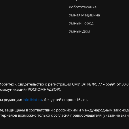
Робототехника
Умная Медицина
Умный Город
Умный Дом
Мобитех». Свидетельство о регистрации СМИ ЭЛ № ФС 77 – 66991 от 30.
х коммуникаций (РОСКОМНАДЗОР).
ты редакции:
info@iot.ru
. Для детей старше 16 лет.
те, защищены в соответствии с российским и международным законод
териалов возможно только с согласия правообладателя, указание акт