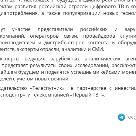
ктам развития российской отрасли цифрового ТВ в ко
иапотребления, а также популяризации новых техно
 участие представители российских и зару
омпаний, операторов связи, провайдеров спутник
роизводителей и дистрибьюторов контента и оборуд
нтств, эксперты отрасли, аналитики и СМИ.
ксперты ведущих зарубежных аналитических аген
редставят результаты своих исследований, расскажут
ижайшем будущем и поделятся успешными кейсами моне
елей с учетом новых веяний.
здательство «Телеспутник» в партнерстве с инвести
споцентр» и телекомпанией «Первый ТВЧ».
Обс