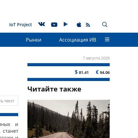
IoT Project
Рынки
Ассоциация ИВ
7 августа 2026
$
€
81.41
94.06
Читайте также
ь текст
нных и
 станет
оссии и