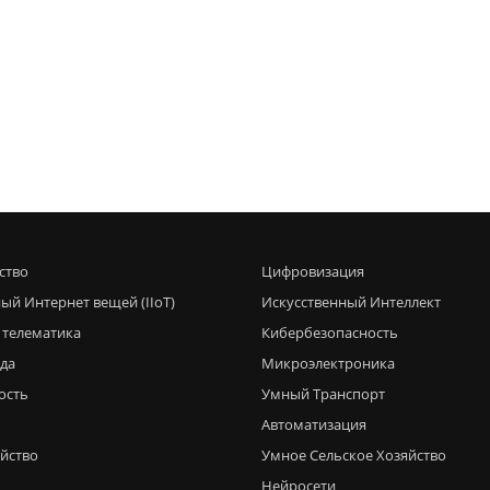
ство
Цифровизация
ый Интернет вещей (IIoT)
Искусственный Интеллект
 телематика
Кибербезопасность
еда
Микроэлектроника
ость
Умный Транспорт
Автоматизация
яйство
Умное Сельское Хозяйство
Нейросети