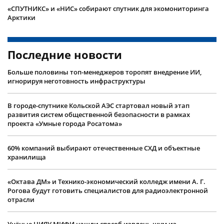
«СПУТНИКС» и «НИС» собирают спутник для экомониторинга
Арктики
Последние новости
Больше половины топ-менеджеров торопят внедрение ИИ,
игнорируя неготовность инфраструктуры
В городе-спутнике Кольской АЭС стартовал новый этап
развития систем общественной безопасности в рамках
проекта «Умные города Росатома»
60% компаний выбирают отечественные СХД и объектные
хранилища
«Октава ДМ» и Технико-экономический колледж имени А. Г.
Рогова будут готовить специалистов для радиоэлектронной
отрасли
Учëные НИЯУ МИФИ нашли способ извлечь шум из