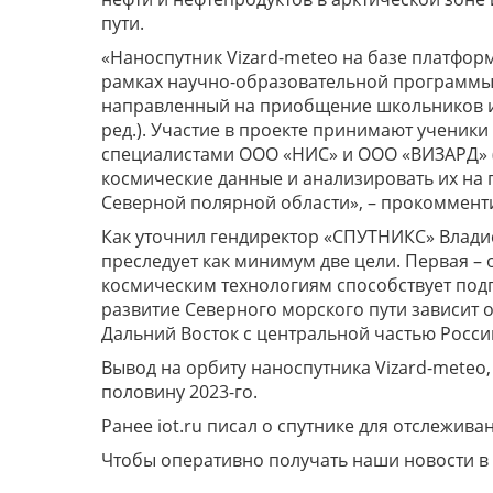
пути.
«Наноспутник Vizard-meteo на базе платфор
рамках научно-образовательной программы 
направленный на приобщение школьников и 
ред.). Участие в проекте принимают ученики
специалистами ООО «НИС» и ООО «ВИЗАРД» (
космические данные и анализировать их на 
Северной полярной области», – прокомментир
Как уточнил гендиректор «СПУТНИКС» Владис
преследует как минимум две цели. Первая –
космическим технологиям способствует подг
развитие Северного морского пути зависит 
Дальний Восток с центральной частью Росси
Вывод на орбиту наноспутника Vizard-meteo
половину 2023-го.
Ранее iot.ru писал о спутнике для отслежив
Чтобы оперативно получать наши новости в