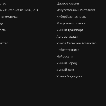
ство
Цифровизация
ый Интернет вещей (IIoT)
Искусственный Интеллект
 телематика
Кибербезопасность
еда
Микроэлектроника
ость
Умный Транспорт
Автоматизация
яйство
Умное Сельское Хозяйство
Робототехника
Нейросети
Умный Город
Умный Дом
Умная Медицина