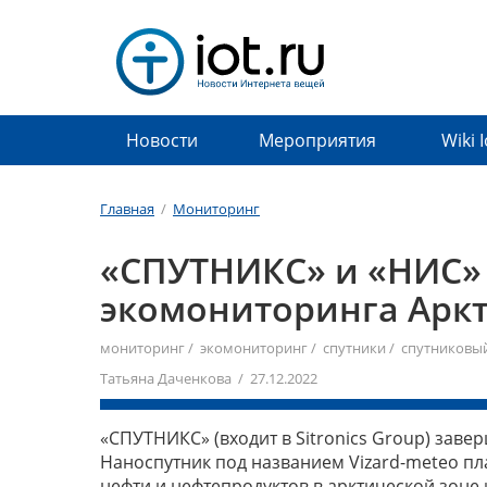
Новости
Мероприятия
Wiki 
Главная
/
Мониторинг
«СПУТНИКС» и «НИС» 
экомониторинга Арк
мониторинг
/
экомониторинг
/
спутники
/
спутниковы
Татьяна Даченкова / 27.12.2022
«СПУТНИКС» (входит в Sitronics Group) заве
Наноспутник под названием Vizard-meteo пл
нефти и нефтепродуктов в арктической зоне