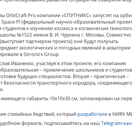
мы OrbiCraft-Pro компании «СПУТНИКС» запустят на орби
Space-PI (федеральный научно-образовательный проект
студентов к изучению космоса и космических технологи
 школы №1522 имени В. И. Чуркина г. Москвы. Совместно
выступает партнером проекта) они будут получать
предмет экологических и погодных явлений в акватории
овали в Sitronics Group.
лав Иваненко, участвуя в этом проекте, его компания
 образовательная – привлечение школьников и студентов
отовке будущих специалистов. Вторая – практическая –
от безопасности транспортного коридора, соединяющег
и.
, имеющего габариты 10х10х30 см, запланирован на пер
ания стихийных бедствий, который
разработали
в НИЯУ М
 удобном формате, подписывайтесь на наш
Telegram-кан