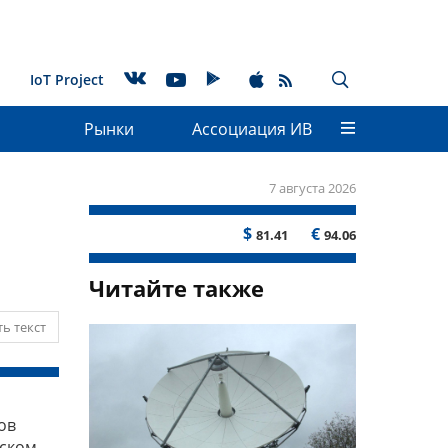
IoT Project
Рынки
Ассоциация ИВ
7 августа 2026
$
€
81.41
94.06
Читайте также
ь текст
ов
рском