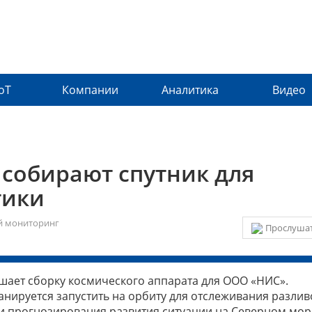
IoT
Компании
Аналитика
Видео
собирают спутник для
тики
й мониторинг
Прослушат
ршает сборку космического аппарата для ООО «НИС».
анируется запустить на орбиту для отслеживания разлив
 и прогнозирования развития ситуации на Северном мо