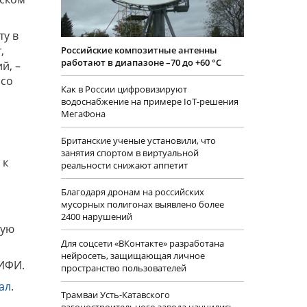
ту в
,
Российские композитные антенны
работают в диапазоне –70 до +60 °С
й, –
 со
Как в России цифровизируют
водоснабжение на примере IoT-решения
МегаФона
Британские ученые установили, что
занятия спортом в виртуальной
 к
реальности снижают аппетит
о
Благодаря дронам на российских
мусорных полигонах выявлено более
2400 нарушений
вую
Для соцсети «ВКонтакте» разработана
нейросеть, защищающая личное
ИФИ.
пространство пользователей
ал
.
Трамваи Усть-Катавского
вагоностроительного завода научились