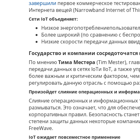
завершили
первое коммерческое тестирован
Интернета вещей (Narrowband Internet of Thin
Сети
IoT
объединяет:
Низкое энергопотреблениепользовател
Более широкий (по сравнению с беспро
Низкие скорости передачи данных ввиду
Государство и компании сосредоточатся 
По мнению
Тима Местера
(Tim Mester), гл
передачи данных в сетях IoTи IIoT, а также 
более важным и критическим фактором, чем с
регулировать данную отрасль с помощью ра
Произойдет слияние операционных и информ
Слияние операционных и информационных те
размываться. Это означает, что для обеспе
корпоративных правил. Безопасность станет
степени защиты данных некоторые компании
FreeWave.
IoT
ожидает повсеместное применение