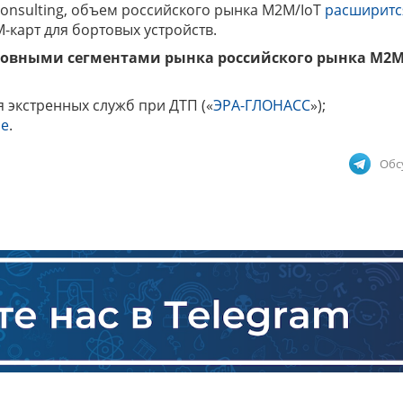
 Consulting, объем российского рынка M2M/IoT
расширитс
-карт для бортовых устройств.
 основными сегментами рынка российского рынка M2M
 экстренных служб при ДТП («
ЭРА-ГЛОНАСС
»);
ие
.
Обс