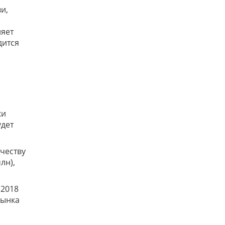
и,
ляет
дится
ки
удет
ичеству
лн),
 2018
рынка