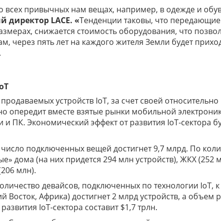
 всех привычных нам вещах, например, в одежде и обув
й директор LACE.
«
Тенденции таковы, что передающие
азмерах, снижается стоимость оборудования, что позво
м, через пять лет на каждого жителя Земли будет прихо
.
IoT
 продаваемых устройств IoT, за счет своей относительно
ьно опередит вместе взятые рынки мобильной электрони
 и ПК. Экономический эффект от развития IoT-сектора б
е число подключенных вещей достигнет 9,7 млрд. По кол
ые» дома (на них придется 294 млн устройств), ЖКХ (252 м
206 млн).
количество девайсов, подключенных по технологии IoT, к
й Восток, Африка) достигнет 2 млрд устройств, а объем 
развития IoT-сектора составит $1,7 трлн.