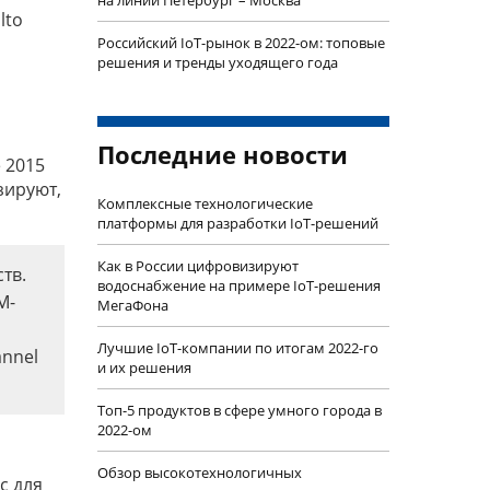
на линии Петербург – Москва
lto
Российский IoT-рынок в 2022-ом: топовые
решения и тренды уходящего года
Последние новости
 2015
зируют,
Комплексные технологические
платформы для разработки IoT-решений
Как в России цифровизируют
тв.
водоснабжение на примере IoT-решения
M-
МегаФона
Лучшие IoT-компании по итогам 2022-го
annel
и их решения
Топ-5 продуктов в сфере умного города в
2022-ом
Обзор высокотехнологичных
с для