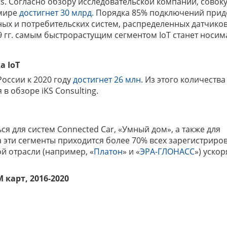
ts. Согласно обзору исследовательской компании, совок
 мире
достигнет 30 млрд.
Порядка 85% подключений приде
х и потребительских систем, распределенных датчиков
9 гг. самым быстрорастущим сегментом IoT станет носим
ка
IoT
России к 2020 году
достигнет 26 млн.
Из этого количества
в обзоре iKS Consulting.
ся для систем Connected Car, «Умный дом», а также для
а эти сегменты приходится более 70% всех зарегистриро
й отрасли (например, «
Платон
» и «
ЭРА-ГЛОНАСС
») ускор
 карт, 2016-2020