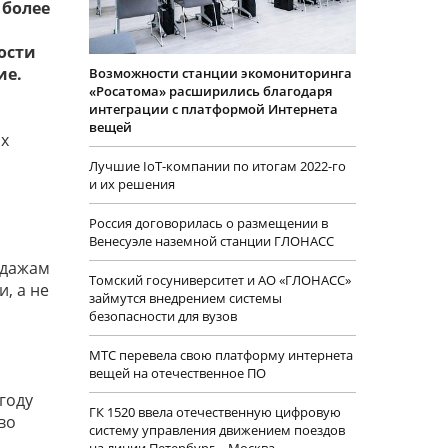
 более
ости
ие.
Возможности станции экомониторинга
«Росатома» расширились благодаря
интеграции с платформой Интернета
вещей
ых
Лучшие IoT-компании по итогам 2022-го
и их решения
Россия договорилась о размещении в
Венесуэле наземной станции ГЛОНАСС
одажам
Томский госуниверситет и АО «ГЛОНАСС»
, а не
займутся внедрением системы
безопасности для вузов
МТС перевела свою платформу интернета
вещей на отечественное ПО
году
ГК 1520 ввела отечественную цифровую
во
систему управления движением поездов