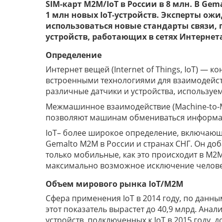
SIM-карт M2M/IoT в России в 8 млн. В
Gema
1 млн новых
IoT
-устройств. Эксперты ож
использоваться новые стандарты связи,
устройств, работающих в сетях Интернет
Определение
Интернет вещей (Internet of Things, IoT) —
встроенными технологиями для взаимодействи
различные датчики и устройства, используем
Межмашинное взаимодействие (Machine-to-M
позволяют машинам обмениваться информаци
IoT– более широкое определение, включающ
Gemalto M2M в России и странах СНГ. Он доб
только мобильные, как это происходит в M
максимально возможное исключение челове
Объем мирового рынка
IoT
/
M
2
M
Сфера применения IoT в 2014 году, по данны
этот показатель вырастет до 40,9 млрд. Анал
устройств, подключенных к IoT в 2015 году, д