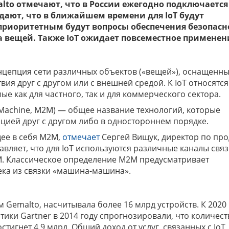
lto
отмечают, что в России ежегодно подключается
идают, что в ближайшем времени для
IoT
будут
 приоритетным будут вопросы обеспечения безопасн
а вещей. Также
IoT
ожидает повсеместное применен
 концепция сети различных объектов («вещей»), оснащенн
я друг с другом или с внешней средой. К IoT относятся
ые как для частного, так и для коммерческого сектора.
achine, M2M) — общее название технологий, которые
ей друг с другом либо в одностороннем порядке.
ее в себя M2M,
отмечает
Сергей Вищук, директор по пр
авляет, что для IoT используются различные каналы связи
2M. Классическое определение M2M предусматривает
ка из связки «машина-машина».
м Gemalto, насчитывала более 16 млрд устройств. К 2020 
итики Gartner в 2014 году спрогнозировали, что количест
остигнет 4,9 млрд. Общий доход от услуг, связанных с IoT,