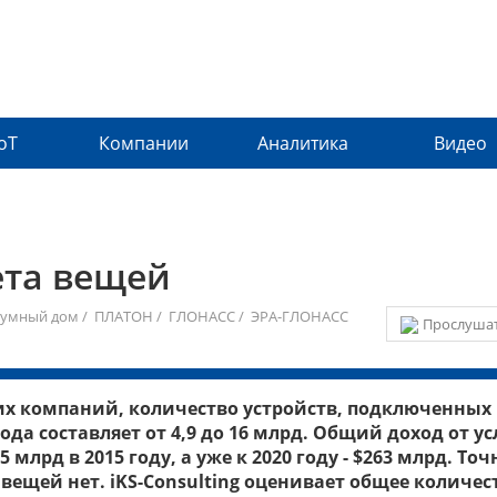
IoT
Компании
Аналитика
Видео
ета вещей
умный дом
/
ПЛАТОН
/
ГЛОНАСС
/
ЭРА-ГЛОНАСС
Прослушат
х компаний, количество устройств, подключенных 
да составляет от 4,9 до 16 млрд.
О
бщий доход от ус
5 млрд в 2015 году, а уже к 2020 году - $263 млрд. То
 вещей нет.
iKS-Consulting оценивает общее количес