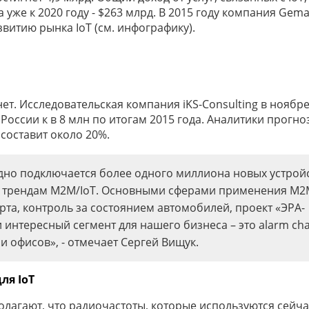
а уже к 2020 году - $263 млрд. В 2015 году компания Gema
витию рынка IoT (см. инфографику).
т. Исследовательская компания iKS-Consulting в ноябре
России к в 8 млн по итогам 2015 года. Аналитики прогно
составит около 20%.
дно подключается более одного миллиона новых устройс
м трендам M2M/IoT. Основными сферами применения M2
та, контроль за состоянием автомобилей, проект «ЭРА-
интересный сегмент для нашего бизнеса – это alarm ch
и офисов», - отмечает Сергей Вищук.
для
IoT
олагают, что радиочастоты, которые используются сейча