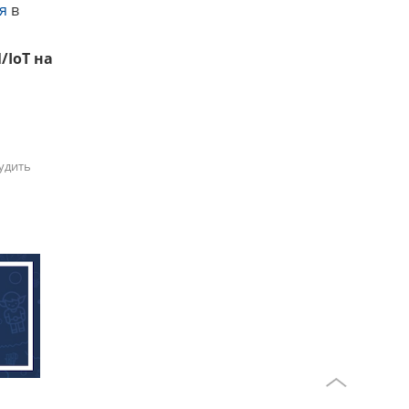
я
в
/IoT на
удить