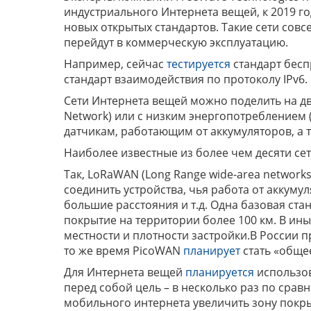
индустриального Интернета вещей, к 2019 го
новых открытых стандартов. Такие сети сов
перейдут в коммерческую эксплуатацию.
Например, сейчас
тестируется
стандарт бесп
стандарт взаимодействия по протоколу IPv6.
Сети Интернета вещей можно поделить на дв
Network) или с низким энергопотреблением 
датчикам, работающим от аккумуляторов, а 
Наиболее известные из более чем десяти се
Так, LoRaWAN (Long Range wide-area network
соединить устройства, чья работа от аккумул
большие расстояния и т.д. Одна базовая ста
покрытие на территории более 100 км. В иных
местности и плотности застройки.В России
то же время PicoWAN
планирует
стать «общее
Для Интернета вещей
планируется
использов
перед собой цель – в несколько раз по сра
мобильного интернета увеличить зону покры