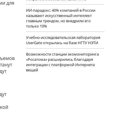
ии для
ИИ-парадокс: 40% компаний в России
называют искусственный интеллект
главным трендом, но внедрили его
только 10%
Учебно-исследовательская лаборатория
UserGate открылась на базе НГТУ НЭТИ
Возможности станции экомониторинга
бъемов
«Росатома» расширились благодаря
танут
интеграции с платформой Интернета
вещей
дут
дут
окой