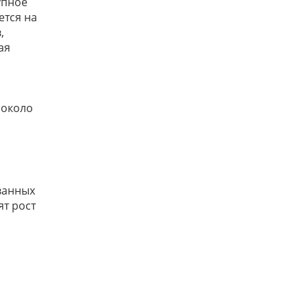
упное
тся на
,
ая
 около
ванных
ят рост