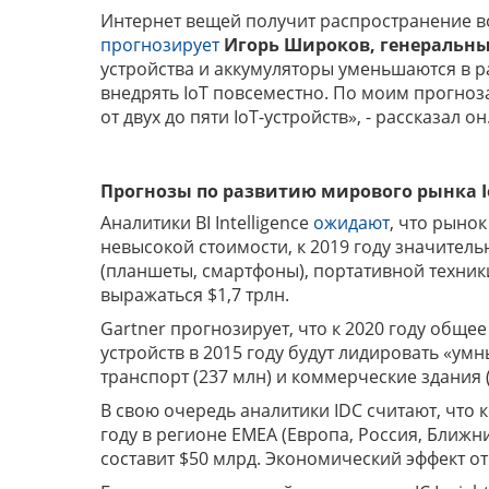
Интернет вещей получит распространение во
прогнозирует
Игорь Широков, генеральны
устройства и аккумуляторы уменьшаются в р
внедрять IoT повсеместно. По моим прогноза
от двух до пяти IoT-устройств», - рассказал он
Прогнозы по развитию мирового рынка
Аналитики BI Intelligence
ожидают
, что рынок
невысокой стоимости, к 2019 году значител
(планшеты, смартфоны), портативной техники
выражаться $1,7 трлн.
Gartner прогнозирует, что к 2020 году обще
устройств в 2015 году будут лидировать «умн
транспорт (237 млн) и коммерческие здания (
В свою очередь аналитики IDC считают, что 
году в регионе ЕМЕА (Европа, Россия, Ближни
составит $50 млрд. Экономический эффект от 