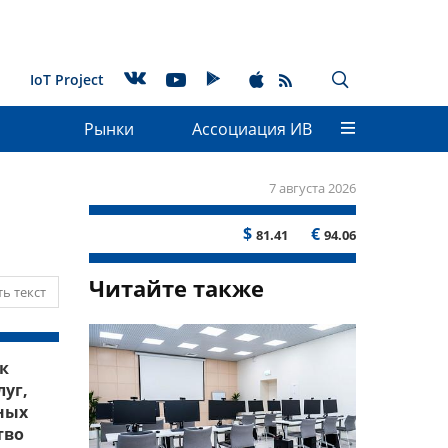
IoT Project
Рынки
Ассоциация ИВ
7 августа 2026
$
€
81.41
94.06
Читайте также
ь текст
к
луг,
чных
тво