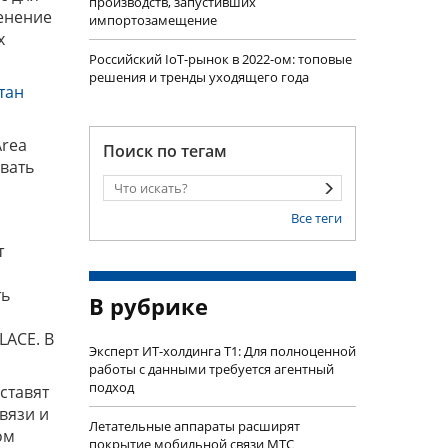
производств, запустивших
менение
импортозамещение
х
Российский IoT-рынок в 2022-ом: топовые
решения и тренды уходящего года
тан
Area
Поиск по тегам
вать
Все теги
т
ть
В рубрике
LACE. В
Эксперт ИТ-холдинга Т1: Для полноценной
работы с данными требуется агентный
подход
ставят
вязи и
Летательные аппараты расширят
ом
покрытие мобильной связи МТС