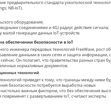
ие предварительного стандарта узкополосной технолог
gs; NB-IoT).
ьского оборудования;
водными соединениями и 4G) радиус действия сигнала;
 малой генерации данных IoT-устройств.
на обеспечении безопасности в
IoT
авного инженера передовых технологий FreeWave, рост о
управление данными в таких сетях и защита информации, с
ейчас. Он полагает, что правительства разных стран бу
зличных нормативных документов.
ационных технологий
хнологий приведет к тому, что границы между ними бу
чения безопасности потребуется выработка новых
 настолько важным фактором, что без обеспечения выс
 повременят с развертыванием IoT, считают эксперты