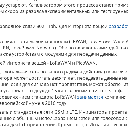
ду устареют. Катализатором этого процесса станет при
сем скоро из разряда экспериментальных или тестируемы
роводной связи 802.11ah
.
Для Интернета вещей
разрабо
а вида - сети малой мощности (LPWAN, Low-Power Wide-
(LPN, Low-Power Network). Обе позволяют взаимодейство
также устройствам с модулями для передачи данных.
тей Интернета вещей - LoRaWAN и PicoWAN.
s, глобальная сеть большого радиуса действия) позволяе
ятора может достигать десяти лет, передавать данные на
нция, если для сигнала нет препятствий, может обеспечи
 условиях – от двух до 15 км в зависимости от рельефа
 продвижением стандарта LoRaWAN
занимается
компания 
вропейской» уже в 2016 году.
ать и стандартные сети GSM и LTE. Инициаторы проекта 
внению с обычным использованием сетей для голосовой с
тий для IoT-приложений. Кроме того, в Испании с успех