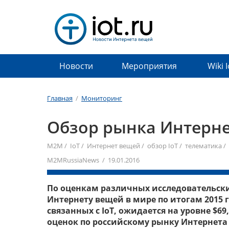
Новости
Мероприятия
Wiki 
Главная
/
Мониторинг
​Обзор рынка Интерн
M2M
/
IoT
/
Интернет вещей
/
обзор IoT
/
телематика
/
M2MRussiaNews / 19.01.2016
По оценкам различных исследовательски
Интернету вещей в мире по итогам 2015 го
связанных с IoT, ожидается на уровне $69,
оценок по российскому рынку Интернета