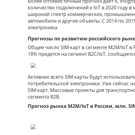
Более оптимистичный прогноз дает IC Insigh
количество подключений к IoT в 2020 году в
широкий спектр коммерческих, промышленны
автомобили и другие объекты. С 2014 по 201
электроника.
Прогнозы по развитию российского рын
Общее число SIM-карт в сегменте M2M/IoT в 
18% придется на сегмент B2C/IoT, сообщается 
Активнее всего SIM-карты будут использовать
потребительской электроники. Уже сейчас н
SIM-карт. Массовые проекты для транспортно
сегмента B2B.
Прогноз рынка M2M/IoT в России, млн. SIM