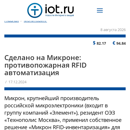
Главная
/
Мониторинг
8 августа 2026
$
€
82.17
94.84
Сделано на Микроне:
противопожарная RFID
автоматизация
/ 17.12.2024
Микрон, крупнейший производитель
российской микроэлектроники (входит в
группу компаний «Элемент»), резидент ОЭЗ
«Технополис Москва», применил собственное
решение «Микрон RFID-инвентаризация» для