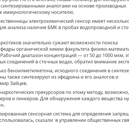
е синтезированными аналогами на основе производных
к иммунологическому носителю.
ественницы электрохимический сенсор имеет нескольк
для анализа наличия БМК в пробах водопроводной и ст
аркотиков значительно сужают возможности поиска
афедры органической химии факультета физико-математ
 Рабочий диапазон концентраций — от 50 до 1000 мкм, э
х соединений в сточных водах, обратил внимание эксп
ко бензилметилкетона, исходного соединения в синтезе
ы также синтезируют из эфедрина и его аналогов и
мир Зайцев.
 наркотических прекурсоров по этому методу, возможно
еров и линкеров. Для обнаружения каждого вещества н
н.
зированная сенсорная система для определения запре
 использовалась, сказали в управлении общественных св