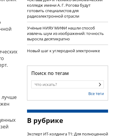
колледж имени А. Г. Рогова будут
готовить специалистов для
радиоэлектронной отрасли
о
Учëные НИЯУ МИФИ нашли способ
очной
извлечь шум из изображений: точность
выросла десятикратно
Новый шаг к углеродной электронике
ических
то
ерт.
Поиск по тегам
Все теги
, лучше
ужен
В рубрике
щенных
язей
Эксперт ИТ-холдинга Т1: Для полноценной