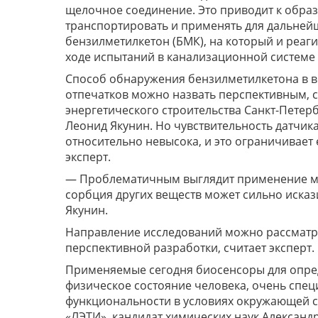
щелочное соединение. Это приводит к обра
транспортировать и применять для дальнейш
бензилметилкетон (БМК), на который и реаги
ходе испытаний в канализационной системе
Способ обнаружения бензилметилкетона в в
отпечатков можно назвать перспективным, 
энергетического строительства Санкт-Петер
Леонид Якунин. Но чувствительность датчика
относительно невысока, и это ограничивает
эксперт.
— Проблематичным выглядит применение мет
сорбция других веществ может сильно искази
Якунин.
Направление исследований можно рассматр
перспективной разработки, считает эксперт.
Применяемые сегодня биосенсоры для опре
физическое состояние человека, очень спец
функциональности в условиях окружающей с
«ЛЭТИ», кандидат химических наук Александ