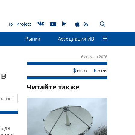
IoT Project
Рынки
Ассоциация ИВ
6 августа 2026
$
€
80.93
93.19
 в
Читайте также
ь текст
 для
естия».