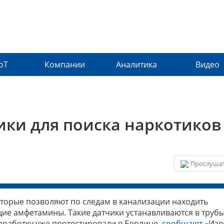
IoT
Компании
Аналитика
Видео
ики для поиска наркотиков
Прослушат
торые позволяют по следам в канализации находить
е амфетамины. Такие датчики устанавливаются в трубы
зработку уже протестировали в Берлине,
сообщают
«Изв