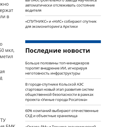
ожно
автоматически отслеживать состояние
держат
водителя
ли в
«СПУТНИКС» и «НИС» собирают спутник
для экомониторинга Арктики
го
Последние новости
50 мкл,
тметил
Больше половины топ-менеджеров
торопят внедрение ИИ, игнорируя
ая
неготовность инфраструктуры
д
В городе-спутнике Кольской АЭС
стартовал новый этап развития систем
общественной безопасности в рамках
проекта «Умные города Росатома»
60% компаний выбирают отечественные
СХД и объектные хранилища
ЭТУ
ния БМК
«Октава ДМ» и Технико-экономический