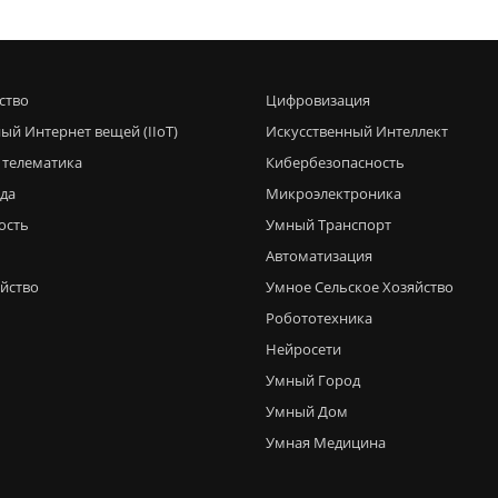
ство
Цифровизация
ый Интернет вещей (IIoT)
Искусственный Интеллект
 телематика
Кибербезопасность
еда
Микроэлектроника
ость
Умный Транспорт
Автоматизация
яйство
Умное Сельское Хозяйство
Робототехника
Нейросети
Умный Город
Умный Дом
Умная Медицина