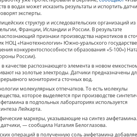
тв в водах может исказить результаты и испортить датчи
оворят эксперты.
лицейских структур и исследовательских организаций из
льгии, Франции, Исландии и России. В результате
распознающий признаки производства наркотиков в ст
ник НОЦ «Нанотехнологии» Южно-уральского государств
шения конкурентоспособности образования «5-100») Нат
тороны России).
я в качестве распознающего элемента в новом емкостно
ливают на золотые электроды. Датчики предназначены дл
прерывного мониторинга сточных вод.
нологии молекулярных отпечатков. То есть молекулы
ещества, которое выделяется при производстве синтети
амфетамина в подпольных лабораториях используется
интеза Лейкарта.
фические маркеры, указывающие на синтез амфетамина.
датчики, — сообщила Наталия Белоглазова.
ских операций в полученную соль амфетамина добавляе