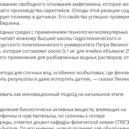
зованию свободного основания амфетамина, которое м
его производства наркотиков. Отходы этой реакции со
рует полимер в датчиках. Его свойства успешно провери
 Берлина.
одных средах с применением технологии молекулярных
считает инженер Высшей школы гидротехнического и
бургского политехнического университета Петра Велико
, которая составляет около 0,1 мг для ячейки объемом 2
 его применение для разбавленных водных растворов, о
ода для сточных вод, особенно хозбытовых, где фонов
ть результаты и даже испортить датчик, — сказал Леони
ивать как инновационный подход на начальном этапе
деления биологически активных веществ, влияющих на
ифичны и чувствительны, но склонны к потере
реды, отметил доцент кафедры физической химии СПбГ
р Бугров. По его мнению, новый полимер для обнаруже