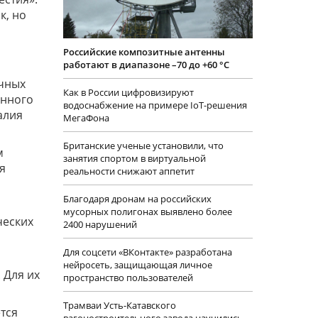
к, но
Российские композитные антенны
работают в диапазоне –70 до +60 °С
очных
Как в России цифровизируют
енного
водоснабжение на примере IoT-решения
алия
МегаФона
Британские ученые установили, что
м
занятия спортом в виртуальной
я
реальности снижают аппетит
Благодаря дронам на российских
мусорных полигонах выявлено более
ческих
2400 нарушений
Для соцсети «ВКонтакте» разработана
нейросеть, защищающая личное
 Для их
пространство пользователей
Трамваи Усть-Катавского
тся
вагоностроительного завода научились