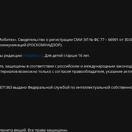
Мобитех». Свидетельство о регистрации СМИ ЭЛ № ФС 77 – 66991 от 30.
х коммуникаций (РОСКОМНАДЗОР).
ты редакции:
info@iot.ru
. Для детей старше 16 лет.
те, защищены в соответствии с российским и международным законод
териалов возможно только с согласия правообладателя, указание акт
671363 выдано Федеральной службой по интеллектуальной собственнос
тернета вещей.
Все права защищены.