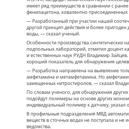
имеет ряд преимуществ в сравнении с ране
фенилацетона, ковалентно присоединенных 
— Разработанный при участии нашей соотеч
другой принцип действия и более пригоден 
воды, — сказал ученый.
Особенности производства синтетических н
подпольных лабораторий, отметил доцент к
и естественных наук РУДН Владимир Зайцев.
хороший показатель для обнаружения целевы
— Разработка направлена на выявление толь
амфетамина и метамфетамина. Но амфетамин
замещенных нитростиролов, — сказал Влади
По словам ученого, для обнаружения других
подойдут полимеры на основе других моном
индивидуальный полимер к датчику, указал о
В профильные подразделения МВД автомати
веществ в сточных водах не поступала и не
ведомства.