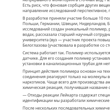
Есть риск, что фоновая сорбция других вещес
направление исследований перспективное, г
В разработке приняли участие больше 10 по
Польши, Германии, Швеции, Нидерландов, Бе
исследований создан уникальный полимер, 
водах, рассказала старший научный сотруд
университета (вуз — участник проекта повы
Белоглазова (участвовала в разработке со с
Система работает так. Полимер используетс
датчике. Для его создания полимер устанав
установки в канализационных трубах для не
Принцип действия полимера основан на тех
соединения реагируют только на молекулы в
наркотиков. Чаще всего для производства 
химическая реакция, получившая название с
— Отходы реакции Лейкарта содержат специ
идентификации мы разработали химические 
После нескольких последовательных химиче