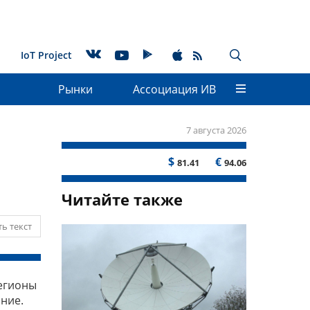
IoT Project
Рынки
Ассоциация ИВ
7 августа 2026
$
€
81.41
94.06
Читайте также
ь текст
регионы
ние.