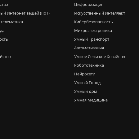
ство
Цифровизация
ый Интернет вещей (IIoT)
Искусственный Интеллект
 телематика
Кибербезопасность
еда
Микроэлектроника
ость
Умный Транспорт
Автоматизация
яйство
Умное Сельское Хозяйство
Робототехника
Нейросети
Умный Город
Умный Дом
Умная Медицина