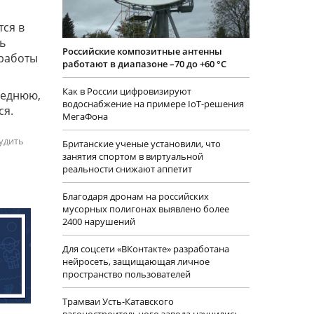
тся в
ь
Российские композитные антенны
 работы
работают в диапазоне –70 до +60 °С
Как в России цифровизируют
леднюю,
водоснабжение на примере IoT-решения
ся.
МегаФона
удить
Британские ученые установили, что
занятия спортом в виртуальной
реальности снижают аппетит
Благодаря дронам на российских
мусорных полигонах выявлено более
2400 нарушений
Для соцсети «ВКонтакте» разработана
нейросеть, защищающая личное
пространство пользователей
Трамваи Усть-Катавского
вагоностроительного завода научились