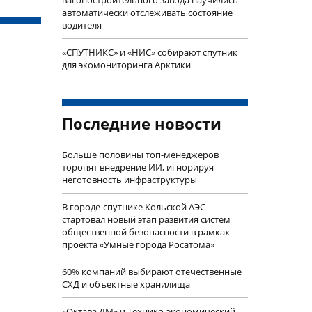
автоматически отслеживать состояние
водителя
«СПУТНИКС» и «НИС» собирают спутник
для экомониторинга Арктики
Последние новости
Больше половины топ-менеджеров
торопят внедрение ИИ, игнорируя
неготовность инфраструктуры
В городе-спутнике Кольской АЭС
стартовал новый этап развития систем
общественной безопасности в рамках
проекта «Умные города Росатома»
60% компаний выбирают отечественные
СХД и объектные хранилища
«Октава ДМ» и Технико-экономический