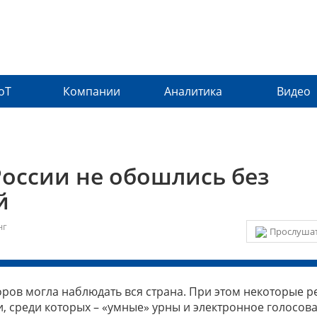
IoT
Компании
Аналитика
Видео
оссии не обошлись без
й
нг
Прослушат
ров могла наблюдать вся страна. При этом некоторые 
, среди которых – «умные» урны и электронное голосова