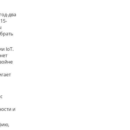
год-два
15-
ы
 брать
и IoT.
нет
 войне
игает
 с
ности и
фию,