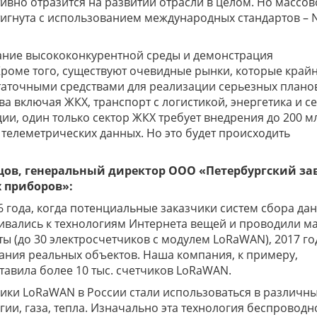
ивно отразится на развитии отрасли в целом. Но массов
игнута с использованием международных стандартов – N
дание высококонкурентной среды и демонстрация
роме того, существуют очевидные рынки, которые край
таточными средствами для реализации серьезных планов
а включая ЖКХ, транспорт с логистикой, энергетика и с
ии, один только сектор ЖКХ требует внедрения до 200 м
телеметрических данных. Но это будет происходить
ов, генеральный директор ООО «Петербургский за
 приборов»:
6 года, когда потенциальные заказчики систем сбора да
ивались к технологиям Интернета вещей и проводили м
 (до 30 электросчетчиков с модулем LoRaWAN), 2017 го
ния реальных объектов. Наша компания, к примеру,
тавила более 10 тыс. счетчиков LoRaWAN.
чики LoRaWAN в России стали использоваться в различн
гии, газа, тепла. Изначально эта технология беспроводн