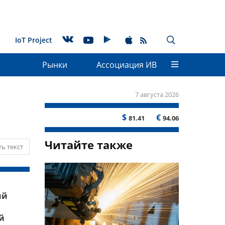
IoT Project
Рынки
Ассоциация ИВ
7 августа 2026
$
€
81.41
94.06
Читайте также
ь текст
ий
й