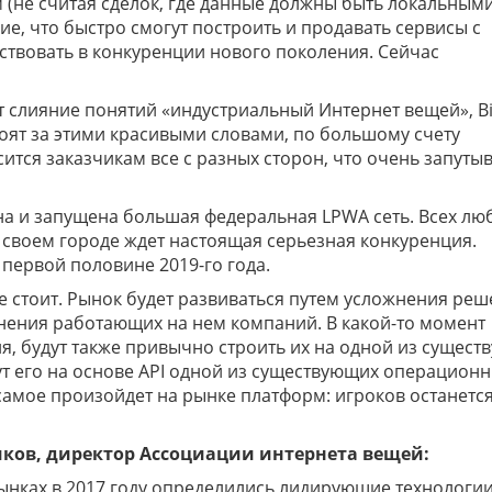
не считая сделок, где данные должны быть локальным
ие, что быстро смогут построить и продавать сервисы с
ствовать в конкуренции нового поколения. Сейчас
т слияние понятий «индустриальный Интернет вещей», Bi
тоят за этими красивыми словами, по большому счету
ится заказчикам все с разных сторон, что очень запуты
на и запущена большая федеральная LPWA сеть. Всех лю
в своем городе ждет настоящая серьезная конкуренция.
 первой половине 2019-го года.
е стоит. Рынок будет развиваться путем усложнения реш
нения работающих на нем компаний. В какой-то момент
, будут также привычно строить их на одной из сущест
т его на основе API одной из существующих операцион
е самое произойдет на рынке платформ: игроков останетс
иков, директор Ассоциации интернета вещей:
ынках в 2017 году определились лидирующие технологии