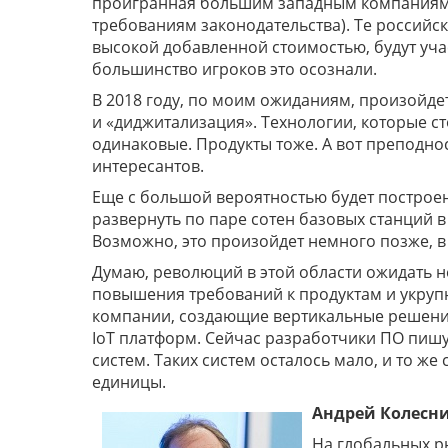
проигранная большим западным компаниям (
требованиям законодательства). Те российск
высокой добавленной стоимостью, будут уча
большинство игроков это осознали.
В 2018 году, по моим ожиданиям, произойде
и «диджитализация». Технологии, которые с
одинаковые. Продукты тоже. А вот преподнос
интересантов.
Еще с большой вероятностью будет построе
развернуть по паре сотен базовых станций 
Возможно, это произойдет немного позже, в
Думаю, революций в этой области ожидать н
повышения требований к продуктам и укруп
компании, создающие вертикальные решения
IoT платформ. Сейчас разработчики ПО пишу
систем. Таких систем осталось мало, и то ж
единицы.
Андрей Колесн
На глобальных р