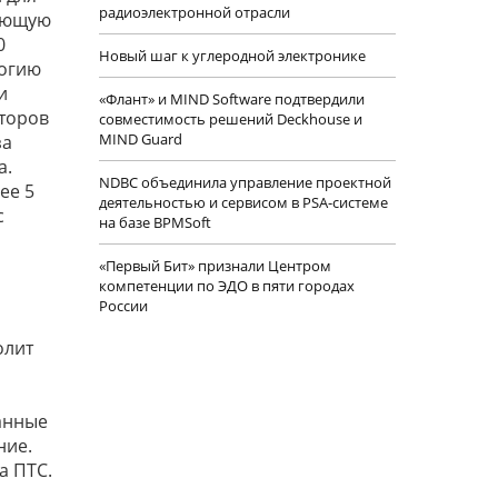
радиоэлектронной отрасли
тающую
0
Новый шаг к углеродной электронике
логию
и
«Флант» и MIND Software подтвердили
аторов
совместимость решений Deckhouse и
MIND Guard
за
а.
NDBC объединила управление проектной
ее 5
деятельностью и сервисом в PSA-системе
с
на базе BPMSoft
«Первый Бит» признали Центром
компетенции по ЭДО в пяти городах
России
олит
анные
ние.
а ПТС.