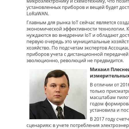
микроэлектронику и схемотехнику, что позит
установленных приборов и вещей будет дост
LoRaWAN.
Главным для рынка IoT сейчас является соз
экономической эффективности технологии. К
нуждаются во внедрении IoT и обладают дос
первую очередь это муниципальные хозяйств
хозяйство. По подсчетам экспертов Ассоциац
приборов учета с дистанционной передачей 
эволюционно, революций не предвидится.
Михаил Плеснец
измерительных
В отличии от 201
только присматр
масштабам пилоты
годом формирова
установила и пос
В 2017 году счет
сценариях: в учете потребления электроэнер