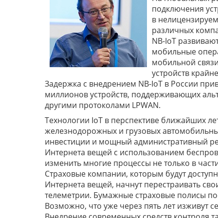
подключения уст
в нелицензируем
различных компа
NB-IoT развиваю
мобильные опера
мобильной связи 
устройств крайне
Задержка с внедрением NB-IoT в России приве
миллионов устройств, поддерживающих альт
другими протоколами LPWAN.
Технологии IoT в перспективе ближайших лет 
железнодорожных и грузовых автомобильных
инвестиции и мощный административный рес
Интернета вещей с использованием беспрово
изменить многие процессы не только в част
Страховые компании, которым будут доступн
Интернета вещей, начнут перестраивать св
телеметрии. Бумажные страховые полисы пос
Возможно, что уже через пять лет изживут с
Внедрение современных средств контроля т