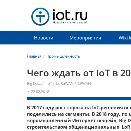
Новости
Мероприятия
Wiki 
Главная
/
Промышленность
Чего ждать от IoT в 2
Big Data
/
IIoT
/
LoRaWAN
/
LPWAN
/ 22.02.2018
В 2017 году рост спроса на IoT-решения о
поделились на сегменты. В 2018 году, по
«промышленный Интернет вещей», Big Da
строительством общенациональных LoRa