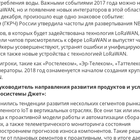
отребления воды. Важными событиями 2017 года можно н
WAN, но и появление новых интеграторов в этой област
8 декабря, произошло еще одно знаковое событие:
(ГКРЧ) России утвердила частоты для развертывания NB
тов, в которых будет задействована технология LoRaWAN,
ели чипов присмотрелись к сфере LoRaWAN и выпустят ч
йкеры усовершенствуют, устранят ошибки и унифицирую
я также новые устройства с технологией LoRaWAN.
гроки, такие как «Ростелеком», «Эр-Телеком», «Таттелек
операторы. 2018 год ознаменуется началом создания кру
N.
руководитель направления развития продуктов и усл
осистемы Джет»:
анились тенденции развития нескольких сегментов рынк
нного IoT в вертикальных отраслях. Все они так или и
да к проактивной модели работы и автоматизации сбора
х, а также телеметрического мониторинга состояния
построением прогнозов износа компонентов. Такие реш
и от плановых ремонтов к проактивным, что в итоге да