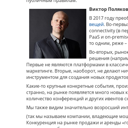
публичным правилам.
Виктор Поляков
В 2017 году пре
вещей
. Во-первы
connectivity (в 
PaaS и on-premis
то одним, реже –
Во-вторых, рыно
решения (наприм
Первые не являются платформами в классиче
маркетинге. Вторые, наоборот, не делают ни
инструментом для создания новых продуктов
Какие-то крупные конкретные события, прои
странно, на рынке появляется много новых к
количество конференций и других ивентов с
Мы также видим значительно возросший инт
(так мы называем компании, владеющие мощн
Конкуренция на рынке продажи и аренды «г