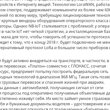
ройств к Интернету вещей. Технологию LoraWAN, рабо
ом спектре, поддерживает коммьюнити из более чем 60
ний по всему миру, требующую лицензирования техно
т крупные вендоры оборудования операторского класса 
торы. Однако NB-IoT сталкивается с проблемой: у опер
в части IoT нет четкой стратегии, а инсталляционная ба
 мала для того, чтобы говорить об успешности протокол
дет к тому, что к концу 2018 г. будет подключено не мен
ернативный протокол LoRa и большое число приборов 
будут активно внедряться на транспорте, в частности, в
 перевозках. «Платон» совместно с ГЛОНАСС, сочетая
урс, предпримет попытку построить федеральную сеть
дных технологий в диапазоне 868 МГц. Такая сеть позв
и грузовых перевозок и спасения жизней при авариях.
ы данные с автомобилей, получающих сигнал от сети
ои процессы под оперативно получаемые объективные д
тепенно изживут себя. Их место займет умное страхова
ебя и бумажные документы водителя – удостоверение и н
акже позволит отказаться от традиционных «барьерных»