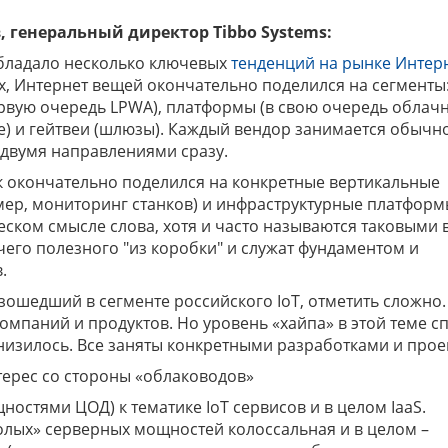
, генеральный директор Tibbo Systems:
обладало несколько ключевых
тенденций на рынке Интер
х, Интернет вещей окончательно поделился на сегменты
первую очередь LPWA), платформы (в свою очередь облач
e) и гейтвеи (шлюзы). Каждый вендор занимается обычн
 двумя направлениями сразу.
к окончательно поделился на конкретные вертикальные
ер, мониторинг станков) и инфраструктурные платформ
ском смысле слова, хотя и часто называются таковыми 
чего полезного "из коробки" и служат фундаментом и
.
зошедший в сегменте российского IoT, отметить сложно.
омпаний и продуктов. Но уровень «хайпа» в этой теме сп
низилось. Все заняты конкретными разработками и прое
ерес со стороны «облаководов»
остями ЦОД) к тематике IoT сервисов и в целом IaaS.
олых» серверных мощностей колоссальная и в целом –