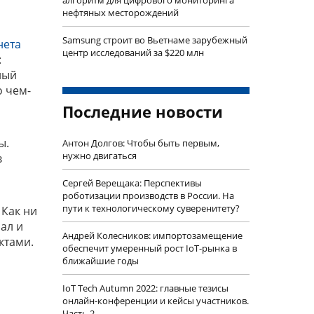
алгоритм для цифрового мониторинга
нефтяных месторождений
Samsung строит во Вьетнаме зарубежный
нета
центр исследований за $220 млн
:
ный
о чем-
Последние новости
ы.
Антон Долгов: Чтобы быть первым,
нужно двигаться
в
Сергей Верещака: Перспективы
роботизации производств в России. На
пути к технологическому суверенитету?
 Как ни
ал и
Андрей Колесников: импортозамещение
ктами.
обеспечит умеренный рост IoT-рынка в
ближайшие годы
IoT Tech Autumn 2022: главные тезисы
онлайн-конференции и кейсы участников.
Часть 2