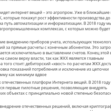
ридет интернет вещей – это агропром. Уже в ближайшие 
, которые покажут рост эффективности производства до 
 на путь автоматизации и информатизации. В 2018 году м
 агропромышленных комплексах, с которых можно будет
ие внедрению приборов учета, использующих технологи
й за прямые расчеты с конечным абонентом. Это затро
ается исключительно в выставлении счетов. Конец этой
а самом верху власти, так как ЖКХ является главным
 того стоит: дебиторский «хвост» по расчетам ЖКХ дост
фровка показаний потребления и исключение из цепочки
сумму как минимум вдвое
 отечественных платформ Интернета вещей. В 2018 году
тся первые пилотные решения, позволяющие внедрять
ких объектах с принципиально новой степенью безопас
е внедрение отечественных решений, включая криптогра