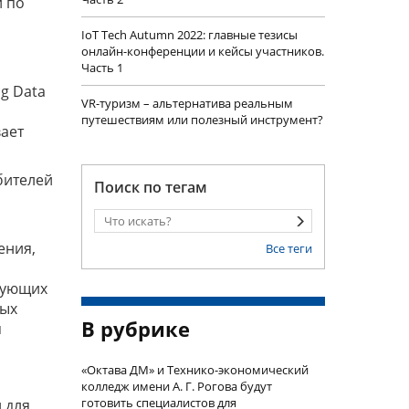
и по
IoT Tech Autumn 2022: главные тезисы
онлайн-конференции и кейсы участников.
Часть 1
g Data
VR-туризм – альтернатива реальным
путешествиям или полезный инструмент?
вает
бителей
Поиск по тегам
ения,
Все теги
вующих
ных
В рубрике
я
«Октава ДМ» и Технико-экономический
колледж имени А. Г. Рогова будут
готовить специалистов для
 для