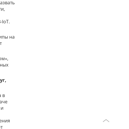
азвать
и,
-IoT.
ипы на
т
ом»,
пных
уг,
а в
наче
 и
ения
ет