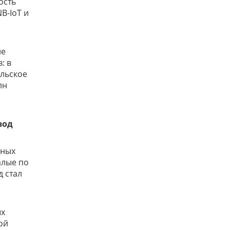
ость
B-IoT и
не
: в
ельское
лн
вод
нных
алые по
д стал
ых
ой