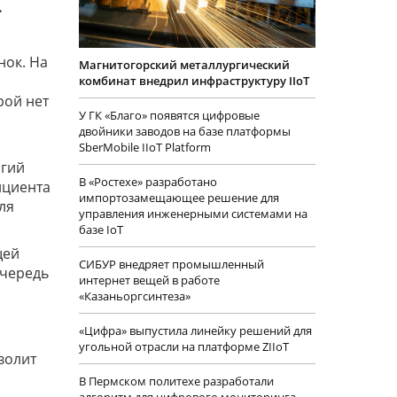
.
нок. На
Магнитогорский металлургический
комбинат внедрил инфраструктуру IIoT
рой нет
У ГК «Благо» появятся цифровые
двойники заводов на базе платформы
SberMobile IIoT Platform
огий
В «Ростехе» разработано
ициента
импортозамещающее решение для
ля
управления инженерными системами на
базе IoT
щей
СИБУР внедряет промышленный
очередь
интернет вещей в работе
«Казаньоргсинтеза»
«Цифра» выпустила линейку решений для
угольной отрасли на платформе ZIIoT
волит
В Пермском политехе разработали