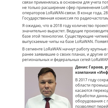
связи применялась в основном для учета п
не только расширение сфер применения LoRa
операторов LoRaWAN-связи. В конце года, 2
Государственная комиссия по радиочастотам 
Я ожидаю, что в 2018 году количество проек
значительно вырастет. Ведущие производит
базе этой технологии. Существующие чипме
выпускаемые чипы на базе LoRaWAN. Появятс
В сегменте LoRaWAN начнут работу крупные и
ранее заявившие о своих планах, и другие 
региональных и федеральных сетей LoRaWA
Денис Гараев, 
компания «Инф
В 2017 году сохр
области промышле
касаются перехо
обработки данны
оборудования с 
позволяют перейт