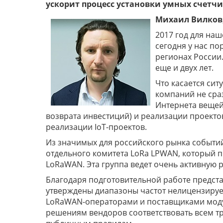
ускорит процесс установки умных счетчик
Михаил Вилков,
2017 год для на
сегодня у нас по
регионах России.
еще и двух лет.
Что касается сит
компаний не сра
Интернета вещей
возврата инвестиций) и реализации проектов
реализации IoT-проектов.
Из значимых для российского рынка событи
отдельного комитета LoRa LPWAN, который 
LoRaWAN. Эта группа ведет очень активную р
Благодаря подготовительной работе представ
утверждены диапазоны частот нелицензируем
LoRaWAN-операторами и поставщиками модул
решениям вендоров соответствовать всем т