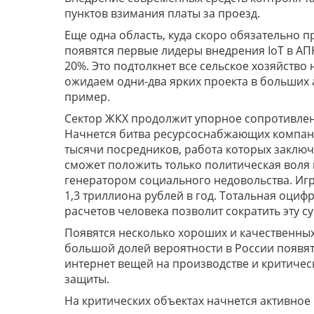
пунктов взимания платы за проезд.
Еще одна область, куда скоро обязательно п
появятся первые лидеры внедрения IoT в АПК
20%. Это подтолкнет все сельское хозяйство
ожидаем одни-два ярких проекта в больших
пример.
Сектор ЖКХ продолжит упорное сопротивлен
Начнется битва ресурсоснабжающих компани
тысячи посредников, работа которых заключ
сможет положить только политическая воля н
генератором социального недовольства. Игра
1,3 триллиона рублей в год. Тотальная оци
расчетов человека позволит сократить эту 
Появятся несколько хороших и качественных
большой долей вероятности в России появя
интернет вещей на производстве и критичес
защиты.
На критических объектах начнется активно