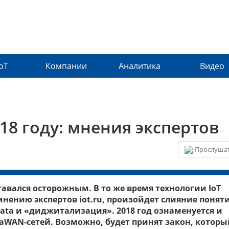
IoT
Компании
Аналитика
Видео
018 году: мнения экспертов
Прослушат
ставался осторожным. В то же время технологии IoT
 мнению экспертов iot.ru, произойдет слияние понят
ta и «диджитализация». 2018 год ознаменуется и
WAN-сетей. Возможно, будет принят закон, которы