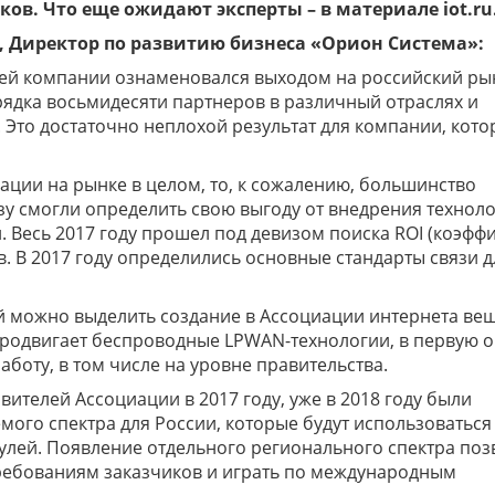
ов. Что еще ожидают эксперты – в материале iot.ru
 Директор по развитию бизнеса «Орион Система»:
шей компании ознаменовался выходом на российский ры
рядка восьмидесяти партнеров в различный отраслях и
 Это достаточно неплохой результат для компании, кото
уации на рынке в целом, то, к сожалению, большинство
зу смогли определить свою выгоду от внедрения технол
. Весь 2017 году прошел под девизом поиска ROI (коэфф
. В 2017 году определились основные стандарты связи д
й можно выделить создание в Ассоциации интернета ве
продвигает беспроводные LPWAN-технологии, в первую 
аботу, в том числе на уровне правительства.
ителей Ассоциации в 2017 году, уже в 2018 году были
ого спектра для России, которые будут использоваться
ей. Появление отдельного регионального спектра поз
ребованиям заказчиков и играть по международным