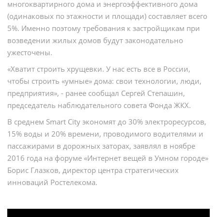
многоквартирного дома и энергоэффективного дома
(одинаковых по этажности и площади) составляет всего
5%. Именно поэтому требования к застройщикам при
возведении жилых домов будут законодательно
ужесточены.
«Хватит строить хрущевки. У нас есть все в России,
чтобы строить «умные» дома: свои технологии, люди,
предприятия», - ранее сообщал Сергей Степашин,
председатель наблюдательного совета Фонда ЖКХ.
В среднем Smart City экономят до 30% электроресурсов,
15% воды и 20% времени, проводимого водителями и
пассажирами в дорожных заторах, заявлял в ноябре
2016 года на форуме «Интернет вещей в Умном городе»
Борис Глазков, директор центра стратегических
инноваций Ростелекома.