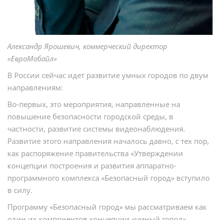
Александр Ярошевич, коммерческий директор
«ЕвроМобайл»
В России сейчас идет развитие умных городов по двум
направлениям:
Во-первых, это мероприятия, направленные на
повышение безопасности городской среды, в
частности, развитие системы видеонаблюдения.
Развитие этого направления началось давно, с тех пор,
как распоряжение правительства «Утверждении
концепции построения и развития аппаратно-
программного комплекса «Безопасный город» вступило
в силу.
Программу «Безопасный город» мы рассматриваем как
один их компонентов концепции «умный город».