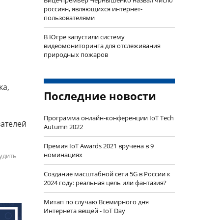
Вице-премьер Чернышенко назвал число
россиян, являющихся интернет-
пользователями
В Югре запустили систему
видеомониторинга для отслеживания
природных пожаров
ка,
Последние новости
Программа онлайн-конференции IoT Tech
вателей
Autumn 2022
Премия IoT Awards 2021 вручена в 9
номинациях
удить
Создание масштабной сети 5G в России к
2024 году: реальная цель или фантазия?
Митап по случаю Всемирного дня
Интернета вещей - IoT Day