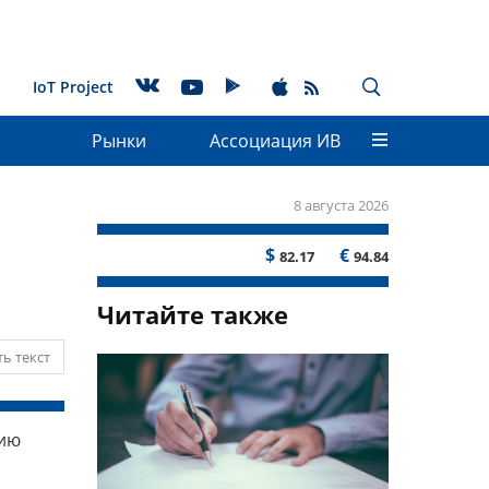
IoT Project
Рынки
Ассоциация ИВ
8 августа 2026
$
€
82.17
94.84
Читайте также
ь текст
цию