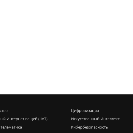
ство
Цифровизация
ый Интернет вещей (IIoT)
Искусственный Интеллект
 телематика
Кибербезопасность