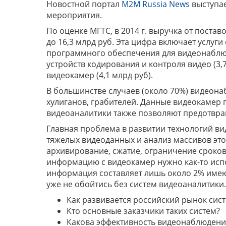
Новостной портал
M2M Russia News
выступае
мероприятия.
По оценке МГТС, в 2014 г. выручка от постав
до 16,3 млрд руб. Эта цифра включает услуг
программного обеспечения для видеонаблюден
устройств кодирования и контроля видео (3,7
видеокамер (4,1 млрд руб).
В большинстве случаев (около 70%) видеона
хулиганов, грабителей. Данные видеокамер 
видеоаналитики также позволяют предотвр
Главная проблема в развитии технологий в
тяжелых видеоданных и анализ массивов это
архивирование, сжатие, ограничение сроков
информацию с видеокамер нужно как-то испо
информация составляет лишь около 2% имеющ
уже не обойтись без систем видеоаналитики.
Как развивается российский рынок си
Кто основные заказчики таких систем?
Какова эффективность видеонаблюдени