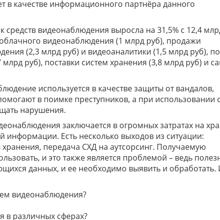
т в качестве информационного партнёра данного
ок средств видеонаблюдения выросла на 31,5% с 12,4 млр
и облачного видеонаблюдения (1 млрд руб), продажи
ия (2,3 млрд руб) и видеоаналитики (1,5 млрд руб), п
 млрд руб), поставки систем хранения (3,8 млрд руб) и с
блюдение используется в качестве защиты от вандалов,
помогают в поимке преступников, а при использовании 
ащать нарушения.
идеонаблюдения заключается в огромных затратах на хр
й информации. Есть несколько выходов из ситуации:
 хранения, передача СХД на аутсорсинг. Получаемую
льзовать, и это также является проблемой – ведь полез
ихся данных, и ее необходимо выявить и обработать. 
стем видеонаблюдения?
я в различных сферах?