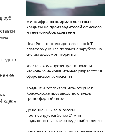
д руб
Минцифры расширило льготные
кредиты на производителей офисного
оставки
и телеком-оборудования
амих
HeadPoint протестировала свою IoT-
платформу InOne по замене зарубежных
систем видеомониторинга
средств
«Ростелеком» презентует в Тюмени
несколько инновационных разработок в
анение
сфере видеонаблюдения
Холдинг «Росэлектроника» открыл в
Красноярске производство станций
ная
тропосферной связи
И здесь
До конца 2022-го в России
прогнозируется более 21 млн
подключенных камер видеонаблюдения