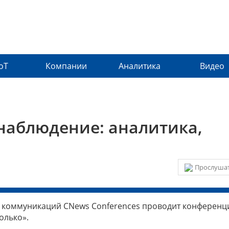
IoT
Компании
Аналитика
Видео
наблюдение: аналитика,
Прослушат
ых коммуникаций CNews Conferences проводит конферен
олько».