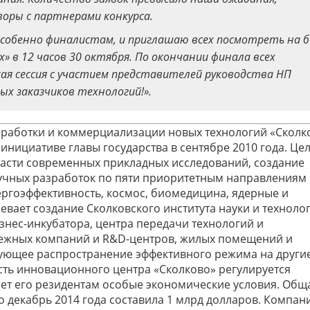
воры с партнерами конкурса.
 особенно финалистам, и приглашаю всех посмотреть на б
 в 12 часов 30 октября. По окончании финала всех
я сессия с участием представителей руководства НП
х заказчиков технологий!».
азработки и коммерциализации новых технологий «Сколк
инициативе главы государства в сентябре 2010 года. Це
ласти современных прикладных исследований, создание
учных разработок по пяти приоритетным направлениям
нергоэффективность, космос, биомедицина, ядерные и
вает создание Сколковского института науки и техноло
бизнес-инкубатора, центра передачи технологий и
бежных компаний и R&D-центров, жилых помещений и
дующее распространение эффективного режима на други
ть инновационного центра «Сколково» регулируется
ет его резидентам особые экономические условия. Общ
 декабрь 2014 года составила 1 млрд долларов. Компан