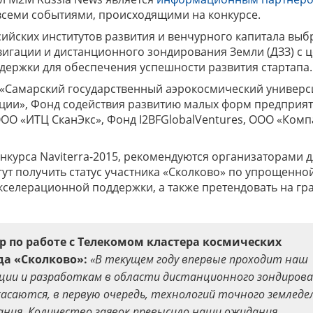
а всеми событиями, происходящими на конкурсе.
ссийских институтов развития и венчурного капитала выб
вигации и дистанционного зондирования Земли (ДЗЗ) с 
ержки для обеспечения успешности развития стартапа.
 «Самарский государственный аэрокосмический универс
ации», Фонд содействия развитию малых форм предприят
ОО «ИТЦ СканЭкс», Фонд I2BFGlobalVentures, ООО «Ком
курса Naviterra-2015, рекомендуются организаторами д
ут получить статус участника «Сколково» по упрощенно
кселерационной поддержки, а также претендовать на гра
по работе с Телекомом кластера космических
а «Сколково»:
«В текущем году впервые проходит наш
ации и разработкам в области дистанционного зондиров
касаются, в первую очередь, технологий точного земледе
ния. Количество заявок превысило наши ожидания,