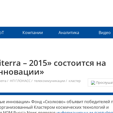
IoT
Компании
Аналитика
Видео
erra – 2015» состоится на
нновации»
terra
/
НП ГЛОНАСС
/
телекоммуникации
/
кластер
Прослушат
ытые инновации» Фонд «Сколково» объявит победителей 
 организованный Кластером космических технологий и
 M2M Russia News является
информационным партнёр