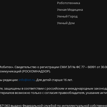
Робототехника
Умная Медицина
Умный Город
Умный Дом
Мобитех». Свидетельство о регистрации СМИ ЭЛ № ФС 77 – 66991 от 30.
х коммуникаций (РОСКОМНАДЗОР).
ты редакции:
info@iot.ru
. Для детей старше 16 лет.
те, защищены в соответствии с российским и международным законод
териалов возможно только с согласия правообладателя, указание акт
671363 выдано Федеральной службой по интеллектуальной собственнос