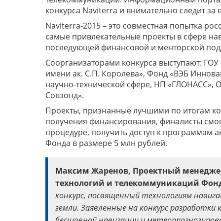
конкурса Naviterra и внимательно следит з
Naviterra-2015 – это совместная попытка ро
самые привлекательные проекты в сфере на
последующей финансовой и менторской подд
Cоорганизаторами конкурса выступают: ГОУ
имени ак. С.П. Королева», Фонд «ВЭБ Иннов
научно-технической сфере, НП «ГЛОНАСС», О
Совзонд».
Проекты, признанные лучшими по итогам кон
получения финансирования, финалисты смог
процедуре, получить доступ к программам а
Фонда в размере 5 млн рублей.
Максим Жаренов, Проектный менеджер 
технологий и телекоммуникаций Фонд
конкурс, посвященный технологиям навиг
земли. Заявленные на конкурс разработки 
бесшовной навигации и метеопрогнозирова