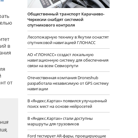
Общественный транспорт Карачаево-
рать
Черкесии снабдят системой
целью
спутникового контроля
Лесопожарную технику в Якутии оснастят
итет
спутниковой навигацией ГЛОНАСС
ий в
пания
АО «ГЛОНАСС» создаст локальную
навигационную систему для обеспечения
связи на всем Севморпути
ля
й
Отечественная компания Droneshub
нт от
разработала независимую от GPS систему
навигации
В «Яндекс.Картах» появился улучшенный
поиск мест на основе нейросетей
В «Яндекс.Картах» стали доступны
ания
маршруты для грузовиков
лия,
Ford тестирует AR-фары, проецирующие