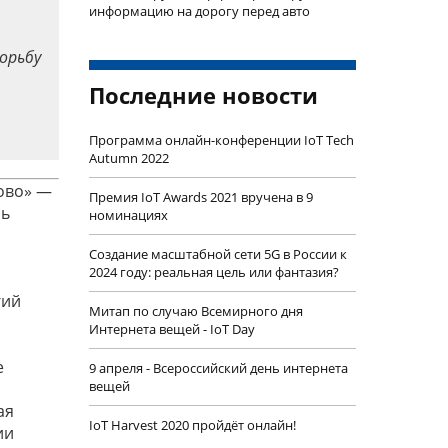
информацию на дорогу перед авто
орьбу
Последние новости
Программа онлайн-конференции IoT Tech
Autumn 2022
ово» —
Премия IoT Awards 2021 вручена в 9
ль
номинациях
Создание масштабной сети 5G в России к
2024 году: реальная цель или фантазия?
гий
Митап по случаю Всемирного дня
Интернета вещей - IoT Day
е
9 апреля - Всероссийский день интернета
вещей
ая
IoT Harvest 2020 пройдёт онлайн!
ии