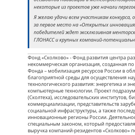
некоторые из проектов уже начали перего
Я желаю удачи всем участникам конкурса,
за первое место на «Открытых инновациях»
победителей ждет эксклюзивная менторска
ГЛОНАСС и крупных компаний-потенциальны
Фонд «Сколково» - Фонд развития центра р
некоммерческая организация, созданная по 
Фонда – мобилизация ресурсов России в об
благоприятной среды для осуществления на
технологического развития: энергетика и э
компьютерные технологии. Проект подразуме
(Сколтеха), исследовательских институтов, 
коммерциализации, представительств зару
социальной инфраструктуры, а также после
инновационные регионы России. Деятельнос
специальным законом, который предоставля
выручка компаний-резидентов «Сколково» по