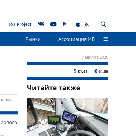
IoT Project
Рынки
Ассоциация ИВ
7 августа 2026
$
€
81.41
94.06
Читайте также
ь текст
первого
ом