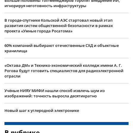
Больше половины топ-менеджеров торопят внедрение ИИ,
игнорируя неготовность инфраструктуры
В городе-спутнике Кольской АЭС стартовал новый этап
развития систем общественной безопасности в рамках
проекта «Умные города Росатома»
60% компаний выбирают отечественные СХД и объектные
хранилища
«Октава ДМ» и Технико-экономический колледж имени А. Г.
Рогова будут готовить специалистов для радиоэлектронной
отрасли
Учëные НИЯУ МИФИ нашли способ извлечь шум из
изображений: точность выросла десятикратно
Новый шаг к углеродной электронике
В рубрике