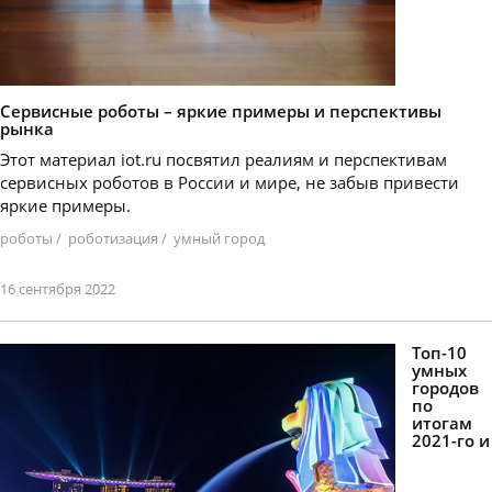
Сервисные роботы – яркие примеры и перспективы
рынка
Этот материал iot.ru посвятил реалиям и перспективам
сервисных роботов в России и мире, не забыв привести
яркие примеры.
роботы
/
роботизация
/
умный город
16 сентября 2022
Топ-10
умных
городов
по
итогам
2021-го и