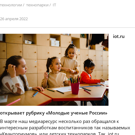
технологии
/
технопарки
/
IT
26 апреля 2022
iot.ru
открывает рубрику «Молодые ученые России»
В марте наш медиаресурс несколько раз обращался к
интересным разработкам воспитанников так называемых
«Кванториумов», или детских технопарков. Так, iot.ru