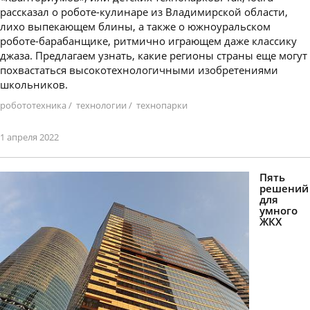
рассказал о роботе-кулинаре из Владимирской области,
лихо выпекающем блины, а также о южноуральском
роботе-барабанщике, ритмично играющем даже классику
джаза. Предлагаем узнать, какие регионы страны еще могут
похвастаться высокотехнологичными изобретениями
школьников.
робототехника
/
технологии
/
технопарки
1 апреля 2022
Пять
решений
для
умного
ЖКХ