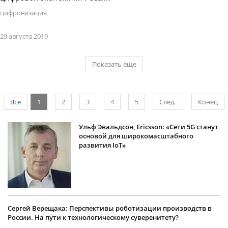
цифровизация
29 августа 2019
Показать еще
Все
1
2
3
4
5
След.
Конец
Ульф Эвальдсон, Ericsson: «Сети 5G станут
основой для широкомасштабного
развития IoT»
Сергей Верещака: Перспективы роботизации производств в
России. На пути к технологическому суверенитету?